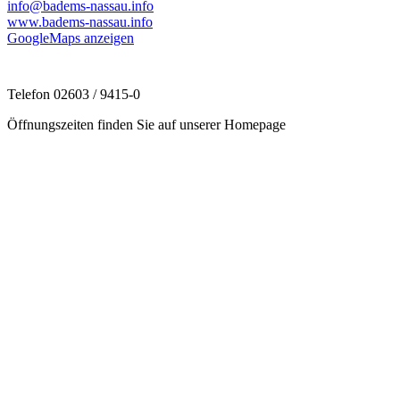
info@badems-nassau.info
www.badems-nassau.info
GoogleMaps anzeigen
Telefon 02603 / 9415-0
Öffnungszeiten finden Sie auf unserer Homepage
http://www.badems-nassau.info
Diez
Tourist-Information Diez, Wilhelmstr. 63, 65582 Diez
info@urlaub-in-diez.de
www.urlaub-in-diez.de
Prospekte
Unterkünfte
GoogleMaps anzeigen