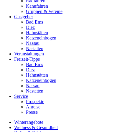
Radfahren
Kanufahren
Gruppen & Vereine
Gastgeber
Bad Ems
Diez
Hahnstätten
Katzenelnbogen
Nassau
Nastätten
Veranstaltungen
Freizeit-Tipps
Bad Ems
Diez
Hahnstätten
Katzenelnbogen
Nassau
Nastätten
Service
Prospekte
Anreise
Presse
Winterangebote
Wellness & Gesundheit