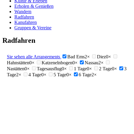
Kultur & Erleben
Erholen & Genießen
Wandern
Radfahren
Kanufahren
Gruppen & Vereine
Radfahren
Sie sehen alle Arrangements
Bad Ems
2×
Diez
0×
Hahnstätten
0×
Katzenelnbogen
0×
Nassau
2×
Nastätten
0×
Tagesausflug
0×
1 Tage
0×
2 Tage
0×
3
Tage
2×
4 Tage
0×
5 Tage
0×
6 Tage
2×